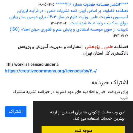
****انتشار فصلنامه قضاوت شماره 126*****
1405-05-08
فصلنامه قضاوت بر اساس آیین نامه نشریات علمی ، در فرآیند ارزیابی
کمیسیون نشریات علمی وزارت علوم در سال 1403، برای دومین سال پیاپی
موفق به کسب رتبه «ب» شده است.
1404-03-13
تاییدیه از سوی موسسه استنادی و پایش علم و فناوری جهان اسلام (ISC)
1403-09-07
علمی _ پژوهشی
فصلنامه
انتشارات و مدیریت آموزش و پژوهش
دادگستری کل استان تهران
This work is licensed under a
https://creativecommons.org/licenses/by/4.0/
اشتراک خبرنامه
برای دریافت اخبار و اطلاعیه های مهم نشریه در خبرنامه نشریه مشترک
شوید.
اشتراک
این وب سایت از کوکی ها برای اطمینان از ارائه
بهترین خدمات استفاده می کند.
متوجه شدم