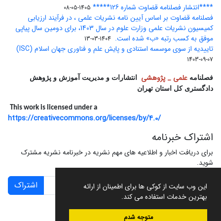
****انتشار فصلنامه قضاوت شماره 126*****
1405-05-08
فصلنامه قضاوت بر اساس آیین نامه نشریات علمی ، در فرآیند ارزیابی
کمیسیون نشریات علمی وزارت علوم در سال 1403، برای دومین سال پیاپی
موفق به کسب رتبه «ب» شده است.
1404-03-13
تاییدیه از سوی موسسه استنادی و پایش علم و فناوری جهان اسلام (ISC)
1403-09-07
علمی _ پژوهشی
فصلنامه
انتشارات و مدیریت آموزش و پژوهش
دادگستری کل استان تهران
This work is licensed under a
https://creativecommons.org/licenses/by/4.0/
اشتراک خبرنامه
برای دریافت اخبار و اطلاعیه های مهم نشریه در خبرنامه نشریه مشترک
شوید.
اشتراک
این وب سایت از کوکی ها برای اطمینان از ارائه
بهترین خدمات استفاده می کند.
متوجه شدم