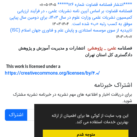
****انتشار فصلنامه قضاوت شماره 126*****
1405-05-08
فصلنامه قضاوت بر اساس آیین نامه نشریات علمی ، در فرآیند ارزیابی
کمیسیون نشریات علمی وزارت علوم در سال 1403، برای دومین سال پیاپی
موفق به کسب رتبه «ب» شده است.
1404-03-13
تاییدیه از سوی موسسه استنادی و پایش علم و فناوری جهان اسلام (ISC)
1403-09-07
علمی _ پژوهشی
فصلنامه
انتشارات و مدیریت آموزش و پژوهش
دادگستری کل استان تهران
This work is licensed under a
https://creativecommons.org/licenses/by/4.0/
اشتراک خبرنامه
برای دریافت اخبار و اطلاعیه های مهم نشریه در خبرنامه نشریه مشترک
شوید.
اشتراک
این وب سایت از کوکی ها برای اطمینان از ارائه
بهترین خدمات استفاده می کند.
متوجه شدم