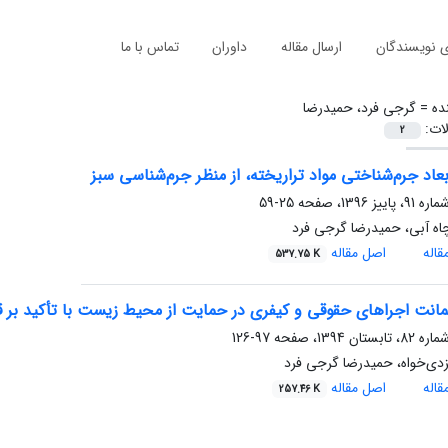
ی نویسندگان
ارسال مقاله
داوران
تماس با ما
ده =
گرجی فرد، حمیدرضا
لات:
2
عاد جرم‌شناختی مواد تراریخته، از منظر جرم‌شناسی سبز
25-59
اه آبی، حمیدرضا گرجی فرد
اله
اصل مقاله
537.75 K
نت اجراهای حقوقی و کیفری در حمایت از محیط زیست با تأکید بر قا
97-126
یزدی‌خواه، حمیدرضا گرجی فرد
اله
اصل مقاله
257.46 K