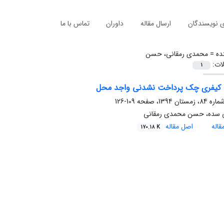
ی نویسندگان
ارسال مقاله
داوران
تماس با ما
ده =
محمدی رمقانی، حسن
لات:
1
کیفری چک پرداخت نشدنی واجد محل
109-126
بی سده، حسن محمدی رمقانی
اله
اصل مقاله
170.18 K