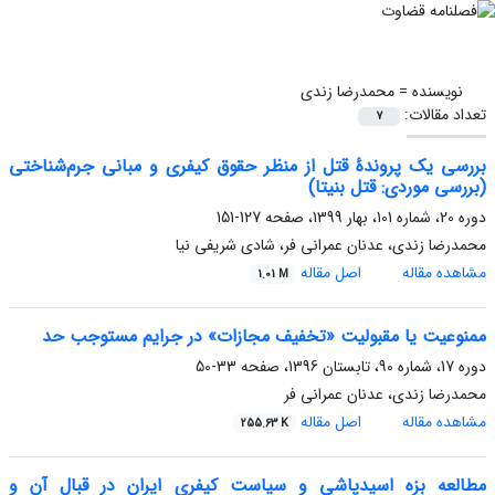
نویسنده =
محمدرضا زندی
تعداد مقالات:
7
بررسی یک پروندۀ قتل از منظر حقوق کیفری و مبانی جرم‌شناختی
(بررسی موردی: قتل بنیتا)
دوره 20، شماره 101، بهار 1399، صفحه
127-151
محمدرضا زندی، عدنان عمرانی فر، شادی شریفی نیا
مشاهده مقاله
اصل مقاله
1.01 M
ممنوعیت یا مقبولیت «تخفیف مجازات» در جرایم مستوجب حد
دوره 17، شماره 90، تابستان 1396، صفحه
33-50
محمدرضا زندی، عدنان عمرانی فر
مشاهده مقاله
اصل مقاله
255.63 K
مطالعه بزه اسیدپاشی و سیاست کیفری ایران در قبال آن و