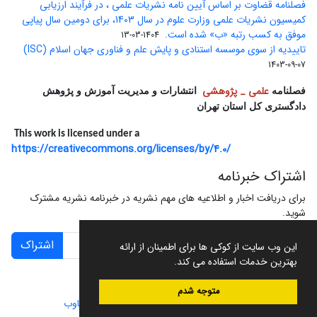
فصلنامه قضاوت بر اساس آیین نامه نشریات علمی ، در فرآیند ارزیابی
کمیسیون نشریات علمی وزارت علوم در سال 1403، برای دومین سال پیاپی
موفق به کسب رتبه «ب» شده است.
1404-03-13
تاییدیه از سوی موسسه استنادی و پایش علم و فناوری جهان اسلام (ISC)
1403-09-07
علمی _ پژوهشی
فصلنامه
انتشارات و مدیریت آموزش و پژوهش
دادگستری کل استان تهران
This work is licensed under a
https://creativecommons.org/licenses/by/4.0/
اشتراک خبرنامه
برای دریافت اخبار و اطلاعیه های مهم نشریه در خبرنامه نشریه مشترک
شوید.
اشتراک
این وب سایت از کوکی ها برای اطمینان از ارائه
بهترین خدمات استفاده می کند.
متوجه شدم
سامانه مدیریت نشریات علمی.
طراحی و پیاده سازی از
سیناوب