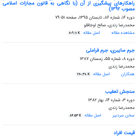
راهکارهای پیشگیری از آن (با نگاهی به قانون مجازات اسلامی
مصوب 1392)
دوره 16، شماره 86، تابستان 1395، صفحه
51-79
محمدرضا زندی، صالح اوجاقلو
مشاهده مقاله
اصل مقاله
609.11 K
جرم سایبری، جرم فراملی
دوره 8، شماره 55، زمستان 1387
محمدرضا زندی
همکاران
اصل مقاله
260.38 K
سنجش تعقیب
دوره 3، شماره 14، بهار 1382
محمدرضا زندی
سخن سردبیر
اصل مقاله
84.53 K
قیمت افراد