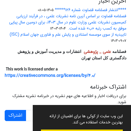
آخرین اخبار
****انتشار فصلنامه قضاوت شماره 126*****
1405-05-08
فصلنامه قضاوت بر اساس آیین نامه نشریات علمی ، در فرآیند ارزیابی
کمیسیون نشریات علمی وزارت علوم در سال 1403، برای دومین سال پیاپی
موفق به کسب رتبه «ب» شده است.
1404-03-13
تاییدیه از سوی موسسه استنادی و پایش علم و فناوری جهان اسلام (ISC)
1403-09-07
علمی _ پژوهشی
فصلنامه
انتشارات و مدیریت آموزش و پژوهش
دادگستری کل استان تهران
This work is licensed under a
https://creativecommons.org/licenses/by/4.0/
اشتراک خبرنامه
برای دریافت اخبار و اطلاعیه های مهم نشریه در خبرنامه نشریه مشترک
شوید.
اشتراک
این وب سایت از کوکی ها برای اطمینان از ارائه
بهترین خدمات استفاده می کند.