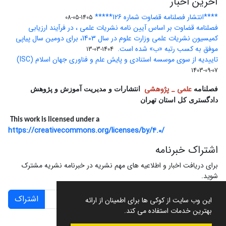
آخرین اخبار
****انتشار فصلنامه قضاوت شماره 126*****
1405-05-08
فصلنامه قضاوت بر اساس آیین نامه نشریات علمی ، در فرآیند ارزیابی
کمیسیون نشریات علمی وزارت علوم در سال 1403، برای دومین سال پیاپی
موفق به کسب رتبه «ب» شده است.
1404-03-13
تاییدیه از سوی موسسه استنادی و پایش علم و فناوری جهان اسلام (ISC)
1403-09-07
علمی _ پژوهشی
فصلنامه
انتشارات و مدیریت آموزش و پژوهش
دادگستری کل استان تهران
This work is licensed under a
https://creativecommons.org/licenses/by/4.0/
اشتراک خبرنامه
برای دریافت اخبار و اطلاعیه های مهم نشریه در خبرنامه نشریه مشترک
شوید.
اشتراک
این وب سایت از کوکی ها برای اطمینان از ارائه
بهترین خدمات استفاده می کند.