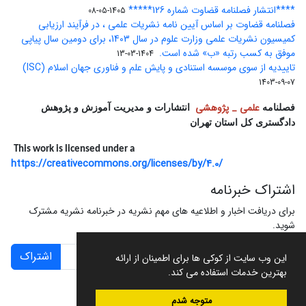
****انتشار فصلنامه قضاوت شماره 126*****
1405-05-08
فصلنامه قضاوت بر اساس آیین نامه نشریات علمی ، در فرآیند ارزیابی
کمیسیون نشریات علمی وزارت علوم در سال 1403، برای دومین سال پیاپی
موفق به کسب رتبه «ب» شده است.
1404-03-13
تاییدیه از سوی موسسه استنادی و پایش علم و فناوری جهان اسلام (ISC)
1403-09-07
علمی _ پژوهشی
فصلنامه
انتشارات و مدیریت آموزش و پژوهش
دادگستری کل استان تهران
This work is licensed under a
https://creativecommons.org/licenses/by/4.0/
اشتراک خبرنامه
برای دریافت اخبار و اطلاعیه های مهم نشریه در خبرنامه نشریه مشترک
شوید.
اشتراک
این وب سایت از کوکی ها برای اطمینان از ارائه
بهترین خدمات استفاده می کند.
متوجه شدم