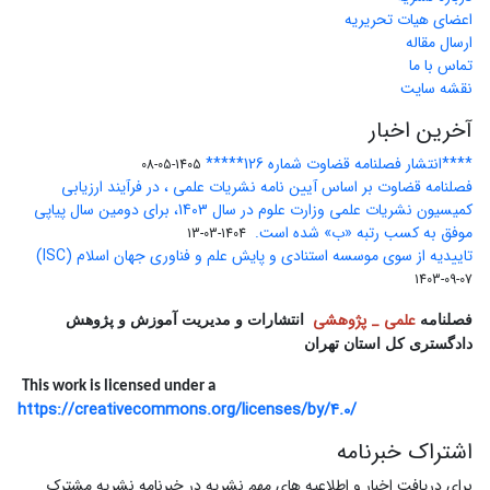
اعضای هیات تحریریه
ارسال مقاله
تماس با ما
نقشه سایت
آخرین اخبار
****انتشار فصلنامه قضاوت شماره 126*****
1405-05-08
فصلنامه قضاوت بر اساس آیین نامه نشریات علمی ، در فرآیند ارزیابی
کمیسیون نشریات علمی وزارت علوم در سال 1403، برای دومین سال پیاپی
موفق به کسب رتبه «ب» شده است.
1404-03-13
تاییدیه از سوی موسسه استنادی و پایش علم و فناوری جهان اسلام (ISC)
1403-09-07
علمی _ پژوهشی
فصلنامه
انتشارات و مدیریت آموزش و پژوهش
دادگستری کل استان تهران
This work is licensed under a
https://creativecommons.org/licenses/by/4.0/
اشتراک خبرنامه
برای دریافت اخبار و اطلاعیه های مهم نشریه در خبرنامه نشریه مشترک