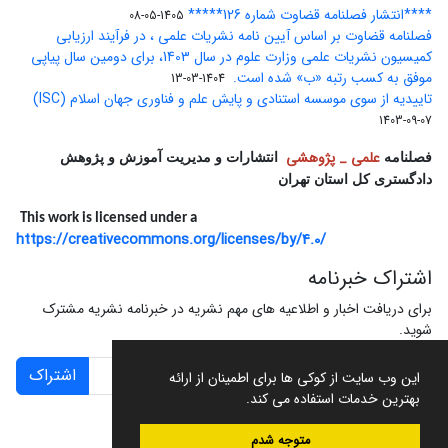
****انتشار فصلنامه قضاوت شماره 126*****
1405-05-08
فصلنامه قضاوت بر اساس آیین نامه نشریات علمی ، در فرآیند ارزیابی
کمیسیون نشریات علمی وزارت علوم در سال 1403، برای دومین سال پیاپی
موفق به کسب رتبه «ب» شده است.
1404-03-13
تاییدیه از سوی موسسه استنادی و پایش علم و فناوری جهان اسلام (ISC)
1403-09-07
علمی _ پژوهشی
فصلنامه
انتشارات و مدیریت آموزش و پژوهش
دادگستری کل استان تهران
This work is licensed under a
https://creativecommons.org/licenses/by/4.0/
اشتراک خبرنامه
برای دریافت اخبار و اطلاعیه های مهم نشریه در خبرنامه نشریه مشترک
شوید.
اشتراک
این وب سایت از کوکی ها برای اطمینان از ارائه
بهترین خدمات استفاده می کند.
متوجه شدم