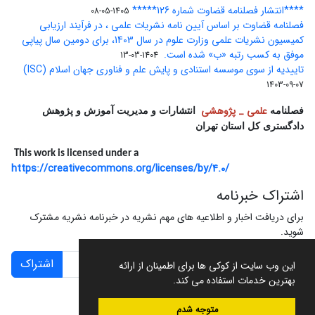
****انتشار فصلنامه قضاوت شماره 126*****
1405-05-08
فصلنامه قضاوت بر اساس آیین نامه نشریات علمی ، در فرآیند ارزیابی
کمیسیون نشریات علمی وزارت علوم در سال 1403، برای دومین سال پیاپی
موفق به کسب رتبه «ب» شده است.
1404-03-13
تاییدیه از سوی موسسه استنادی و پایش علم و فناوری جهان اسلام (ISC)
1403-09-07
علمی _ پژوهشی
فصلنامه
انتشارات و مدیریت آموزش و پژوهش
دادگستری کل استان تهران
This work is licensed under a
https://creativecommons.org/licenses/by/4.0/
اشتراک خبرنامه
برای دریافت اخبار و اطلاعیه های مهم نشریه در خبرنامه نشریه مشترک
شوید.
اشتراک
این وب سایت از کوکی ها برای اطمینان از ارائه
بهترین خدمات استفاده می کند.
متوجه شدم