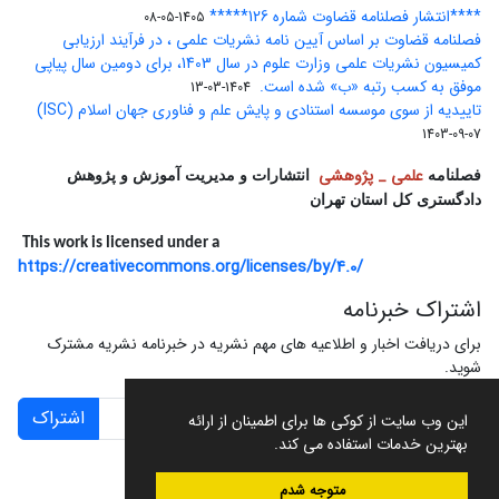
****انتشار فصلنامه قضاوت شماره 126*****
1405-05-08
فصلنامه قضاوت بر اساس آیین نامه نشریات علمی ، در فرآیند ارزیابی
کمیسیون نشریات علمی وزارت علوم در سال 1403، برای دومین سال پیاپی
موفق به کسب رتبه «ب» شده است.
1404-03-13
تاییدیه از سوی موسسه استنادی و پایش علم و فناوری جهان اسلام (ISC)
1403-09-07
علمی _ پژوهشی
فصلنامه
انتشارات و مدیریت آموزش و پژوهش
دادگستری کل استان تهران
This work is licensed under a
https://creativecommons.org/licenses/by/4.0/
اشتراک خبرنامه
برای دریافت اخبار و اطلاعیه های مهم نشریه در خبرنامه نشریه مشترک
شوید.
اشتراک
این وب سایت از کوکی ها برای اطمینان از ارائه
بهترین خدمات استفاده می کند.
متوجه شدم