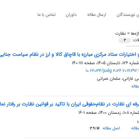
ی نویسندگان
ارسال مقاله
داوران
تماس با ما
ژه‌ها =
نظارت
لات:
3
 اختیارات ستاد مرکزی مبارزه با قاچاق کالا و ارز در نظام سیاست جنایی
111-140
10.22034/judg.2026.2071792.
ی غازانی، سلمان عمرانی
اله
فه ای نظارت در نظام‌حقوقی ایران با تاکید بر قوانین نظارت بر رفتار
1-16
ی
اله
اصل مقاله
3.91 M