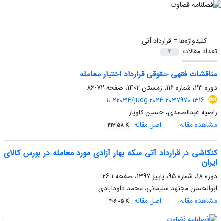
کلیدواژه‌ها =
قرارداد آتی
تعداد مقالات:
2
مناقشات فقهی حقوقی قرارداد اختیار معامله
دوره 23، شماره 116، زمستان 1402، صفحه
72-86
10.22034/judg.2024.2037970.1316
راضیه عبدالصمدی، حسین کاویار
مشاهده مقاله
اصل مقاله
313.58 K
کنکاشی در قرارداد آتی سکه بهار آزادی مورد معامله در بورس کالای
ایران
دوره 18، شماره 95، پاییز 1397، صفحه
1-26
ابوالحسن مجتهد سلیمانی، محمد داودآبادی
مشاهده مقاله
اصل مقاله
406.05 K