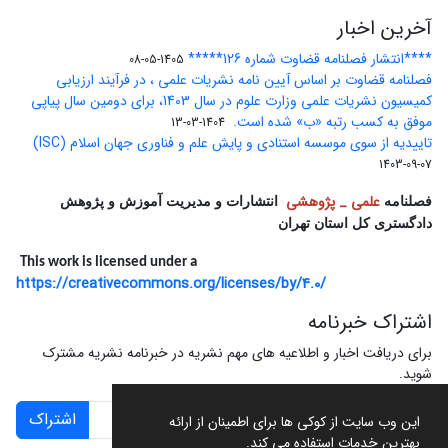
آخرین اخبار
****انتشار فصلنامه قضاوت شماره 126*****
1405-05-08
فصلنامه قضاوت بر اساس آیین نامه نشریات علمی ، در فرآیند ارزیابی
کمیسیون نشریات علمی وزارت علوم در سال 1403، برای دومین سال پیاپی
موفق به کسب رتبه «ب» شده است.
1404-03-13
تاییدیه از سوی موسسه استنادی و پایش علم و فناوری جهان اسلام (ISC)
1403-09-07
علمی _ پژوهشی
فصلنامه
انتشارات و مدیریت آموزش و پژوهش
دادگستری کل استان تهران
This work is licensed under a
https://creativecommons.org/licenses/by/4.0/
اشتراک خبرنامه
برای دریافت اخبار و اطلاعیه های مهم نشریه در خبرنامه نشریه مشترک
شوید.
اشتراک
این وب سایت از کوکی ها برای اطمینان از ارائه
بهترین خدمات استفاده می کند.