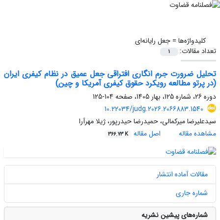
کلیدواژه‌ها =
جعل رایانه‌ای
تعداد مقالات:
1
تحلیل ضرورت جرم انگاری افتراقی جعل عمیق در نظام کیفری ایران
(در پرتو مطالعه رویکرد حقوق کیفری آمریکا و چین)
دوره 26، شماره 125، بهار 1405، صفحه
104-125
10.22034/judg.2026.2066883.1540
سیدعلیرضا میرکمالی، حمیدرضا حیدرپور، ژیلا مهرآرا
مشاهده مقاله
اصل مقاله
366.73 K
مقالات آماده انتشار
شماره جاری
شماره‌های پیشین نشریه