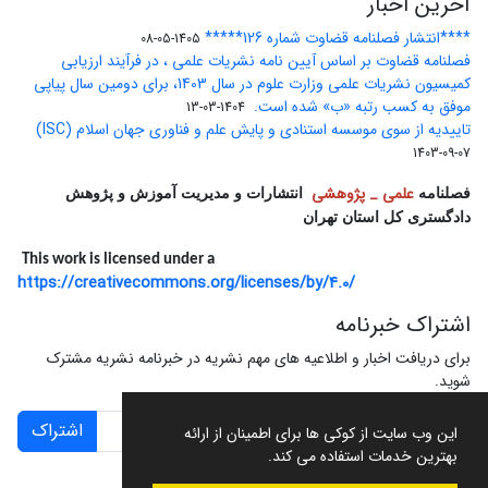
آخرین اخبار
****انتشار فصلنامه قضاوت شماره 126*****
1405-05-08
فصلنامه قضاوت بر اساس آیین نامه نشریات علمی ، در فرآیند ارزیابی
کمیسیون نشریات علمی وزارت علوم در سال 1403، برای دومین سال پیاپی
موفق به کسب رتبه «ب» شده است.
1404-03-13
تاییدیه از سوی موسسه استنادی و پایش علم و فناوری جهان اسلام (ISC)
1403-09-07
علمی _ پژوهشی
فصلنامه
انتشارات و مدیریت آموزش و پژوهش
دادگستری کل استان تهران
This work is licensed under a
https://creativecommons.org/licenses/by/4.0/
اشتراک خبرنامه
برای دریافت اخبار و اطلاعیه های مهم نشریه در خبرنامه نشریه مشترک
شوید.
اشتراک
این وب سایت از کوکی ها برای اطمینان از ارائه
بهترین خدمات استفاده می کند.