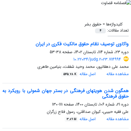
کلیدواژه‌ها =
حقوق بشر
تعداد مقالات:
4
واکاوی توصیف نظام حقوق مالکیت فکری در ایران
دوره 23، شماره 114، تابستان 1402، صفحه
38-53
10.22034/judg.2023.714994
محمد علی دهقانپور، محمد وحید شفقت، بنیامین طاهری
مشاهده مقاله
اصل مقاله
545.78 K
همگون شدن هویتهای فرهنگی در بستر جهان شمولی با رویکرد به
حقوق فرهنگی
دوره 21، شماره 106، تابستان 1400، صفحه
111-130
علی فقیه حبیبی، کیوان صداقتی، رسول فلاح زرگران
مشاهده مقاله
اصل مقاله
3.89 M