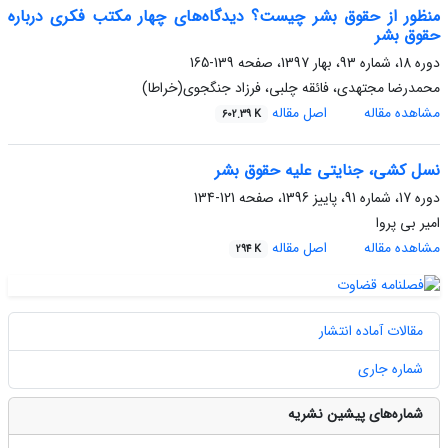
منظور از حقوق بشر چیست؟ دﯾﺪﮔﺎه‌های چهار مکتب فکری درباره
ﺣﻘﻮق ﺑﺸﺮ
دوره 18، شماره 93، بهار 1397، صفحه
139-165
محمدرضا مجتهدی، فائقه چلبی، فرزاد جنگجوی(خراطا)
مشاهده مقاله
اصل مقاله
602.39 K
نسل کشی، جنایتی علیه حقوق بشر
دوره 17، شماره 91، پاییز 1396، صفحه
121-134
امیر بی پروا
مشاهده مقاله
اصل مقاله
294 K
مقالات آماده انتشار
شماره جاری
شماره‌های پیشین نشریه