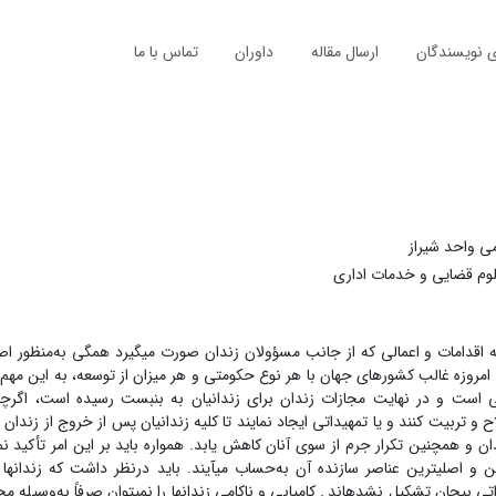
ی نویسندگان
ارسال مقاله
داوران
تماس با ما
ی واحد شیراز
وم قضایی و خدمات اداری
 اقدامات و اعمالی که از جانب مسؤولان زندان صورت می­گیرد همگی به‌منظور اص
امروزه غالب کشورهای جهان با هر نوع حکومتی و هر میزان از توسعه، به این مه
 فزونی است و در نهایت مجازات زندان برای زندانیان به بن­بست رسیده است، اگرچه
و تربیت کنند و یا تمهیداتی ایجاد نمایند تا کلیه زندانیان پس از خروج از زندان 
 و همچنین تکرار جرم از سوی آنان کاهش یابد. همواره باید بر این امر تأکید نم
ین و اصلی­ترین عناصر سازنده آن به‌حساب می­آیند. باید درنظر داشت که زندان­ها ت
اتی بی­جان تشکیل نشده­اند
. کامیابی و ناکامی زندان­ها را نمی­توان صرفاً به‌وسیله­ مج