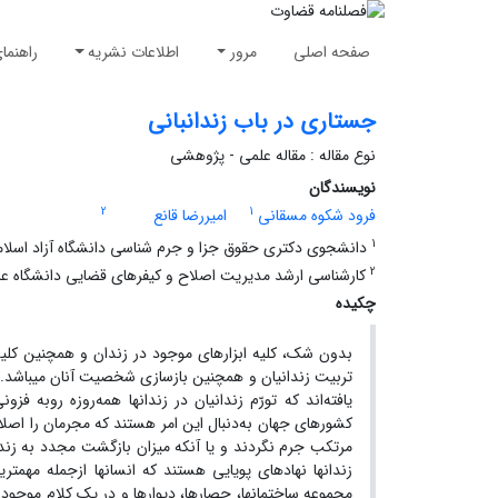
صفحه اصلی
مرور
اطلاعات نشریه
راهنما
جستاری در باب زندانبانی
نوع مقاله : مقاله علمی - پژوهشی
نویسندگان
2
1
فرود شکوه مسقانی
امیررضا قانع
1
دانشجوی دکتری حقوق جزا و جرم شناسی دانشگاه آزاد اسلام
2
کارشناسی ارشد مدیریت اصلاح و کیفرهای قضایی دانشگاه عل
چکیده
بدون شک، کلیه ابزارهای موجود در زندان و همچنین کلیه
تربیت زندانیان و همچنین بازسازی شخصیت آنان می­باشد. 
یافته‌­اند که تورّم زندانیان در زندان­ها همه‌روزه روبه
کشورهای جهان به‌دنبال این امر هستند که مجرمان را اصلاح 
مرتکب جرم نگردند و یا آنکه میزان بازگشت مجدد به زندان
زندان­ها نهاد­های پویایی هستند که انسان­ها ازجمله مهم­تر
مجموعه ساختمان­ها، حصار­ها، دیوار­ها و در یک کلام موجود