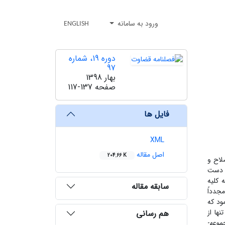
ورود به سامانه
ENGLISH
دوره 19، شماره
97
بهار 1398
صفحه
117-137
فایل ها
XML
اصل مقاله
204.66 K
لاح و
م دست
 کلیه
سابقه مقاله
مجدداً
ود که
نها از
هم رسانی
موعه­