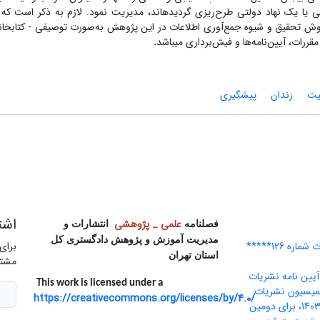
.
ح ملی یا یک نهاد دولتی طرح‌ریزی گردیده­اند، مدیریت نمود. لازم به ذکر است که 
روش تحقیق و شیوه جمع‌آوری اطلاعات در این پژوهش به‌صورت توصیفی - کتابخانه­ا
 مقررات، آیین‌نامه‌ها و فیش‌برداری می­باشد
.
یت
زندان
پیشگیری
اشت
علمی _ پژوهشی
فصلنامه
انتشارات و
مدیریت آموزش و پژوهش دادگستری کل
ه 126*****
برای
استان تهران
مشتر
یین نامه نشریات
This work is licensed under a
 کمیسیون نشریات
https://creativecommons.org/licenses/by/4.0/
علمی وزارت علوم در سال 1403، برای دومین