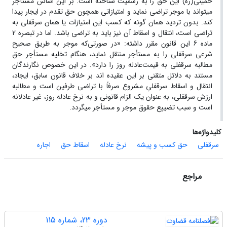
خمینی(ره) این حق را به رسمیت شناخته است. بر این اساس مستأجر
می­تواند با موجر تراضی نماید و امتیازاتی همچون حق تقدم در ایجار پیدا
کند. بدون تردید همان گونه که کسب این امتیازات یا همان سرقفلی به
تراضی است، انتقال و اسقاط آن نیز باید به تراضی باشد. اما در تبصره 2
ماده 6 این قانون مقرر داشته: «در صورتی‌که موجر به طریق صحیح
شرعی سرقفلی را به مستأجر منتقل نماید، هنگام تخلیه مستأجر حق
مطالبه سرقفلی به قیمت‌عادله روز را دارد». در این خصوص نگارندگان
مستند به دلائل متقنی بر این عقیده اند بر خلاف قانون سابق، ایجاد،
انتقال و اسقاط سرقفلیِ مشروع صرفاً با تراضی طرفین است و مطالبه
ارزش سرقفلی، به عنوان یک الزام قانونی و به نرخ عادله روز، غیر عادلانه
است و سبب تضییع حقوق موجر و مستأجر می­گردد.
کلیدواژه‌ها
سرقفلی
حق کسب و پیشه
نرخ عادله
اسقاط حق
اجاره
مراجع
دوره 23، شماره 115