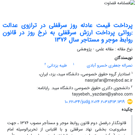
پرداخت قیمت عادله روز سرقفلی در ترازوی عدالت
:روائی پرداخت ارزش سرقفلی به نرخ روز در قانون
روابط موجر و مستاجر سال 1376
نوع مقاله : مقاله علمی - پژوهشی
نویسندگان
2
1
نصراله جعفری خسرو آبادی
طیبه یزدانی
1
استادیار گروه حقوق خصوصی، دانشگاه میبد، یزد، ایران،
nasrjafari@meybod.ac.ir
2
دانشجوی دکتری حقوق خصوصی دانشگاه میبد. رایانامه:
tayyebeh_yazdani@yahoo.com
10.22034/judg.2024.2038413.1319
چکیده
قانونگذار درفصل دوم قانون روابط موجر و مستأجر مصوب 1376 ، جهت
مشروعیت بخشی نهاد سرقفلی و با اقتباس از تحریرالوسیله امام