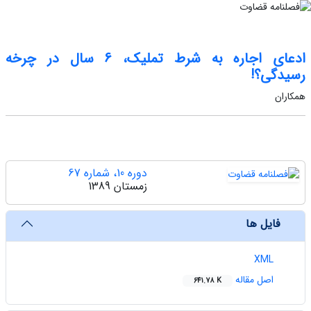
ادعای اجاره به شرط تملیک، 6 سال در چرخه
رسیدگی؟!
همکاران
دوره 10، شماره 67
زمستان 1389
فایل ها
XML
اصل مقاله
641.78 K