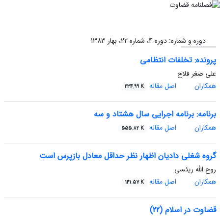
دوره و شماره:
دوره 4، شماره 22، بهار 1383
پرونده: تخلفات انتظامی
علی صغر فلاح
همکاران
اصل مقاله
234.99 K
برنامه: برنامه اجرایی سال هشتاد و سه
همکاران
اصل مقاله
555.82 K
گروه شغلی دادیان اظهار نظر حداقل معادل بازپرس است
روح الله ریئسی
همکاران
اصل مقاله
141.57 K
قضاوت در اسلام (22)