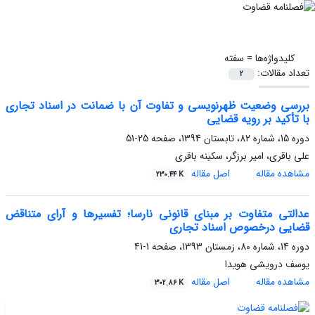
کلیدواژه‌ها =
سفته
تعداد مقالات:
2
بررسی وضعیت ظهرنویسی و تفاوت آن با ضمانت در اسناد تجاری
با تأکید بر رویه قضایی
دوره 15، شماره 82، تابستان 1394، صفحه
25-51
علی باقری، امیر برزگر، سکینه باقری
مشاهده مقاله
اصل مقاله
230.44 K
عدالتی متفاوت بر مبنای قانونی نارسا؛ تفسیرها و آرای متناقض
قضایی درخصوص اسناد تجاری
دوره 14، شماره 80، زمستان 1393، صفحه
1-41
یوسف درویشی هویدا
مشاهده مقاله
اصل مقاله
302.86 K